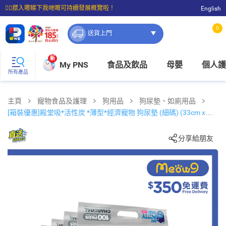
☝🏼㩒入嚟睇下我哋嘅可持續發展概覽啦！
English
⭐購物滿$399即享免費送貨；滿$100即可免費店取。
0
送貨上門
新
My PNS
食品及飲品
母嬰
個人護
所有產品
主頁
寵物食品及護理
狗用品
狗尿墊、如廁用品
[箱裝優惠]殿堂吸*活性炭 *薄型*經濟寵物 狗尿墊 (細碼) (33cm x
45cm) (100片 X 4)
分享給朋友