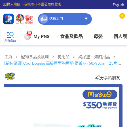
☝🏼㩒入嚟睇下我哋嘅可持續發展概覽啦！
English
⭐購物滿$399即享免費送貨；滿$100即可免費店取。
0
送貨上門
新
My PNS
食品及飲品
母嬰
個人護
所有產品
主頁
寵物食品及護理
狗用品
狗尿墊、如廁用品
[箱裝優惠] Cool Dogsss 高級厚型狗尿墊 綠茶味 (60x90cm) (25片x4
包)
分享給朋友