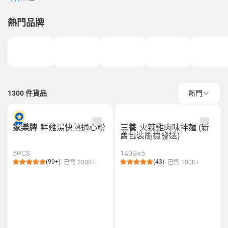
熱門品牌
1300
件貨品
熱門
家樂牌
鮮雞湯快熟通心粉
三養
火辣雞肉味拌麵 (新
舊包裝隨機發送)
5PCS
140Gx5
(99+)
(43)
已售 200K+
已售 100K+