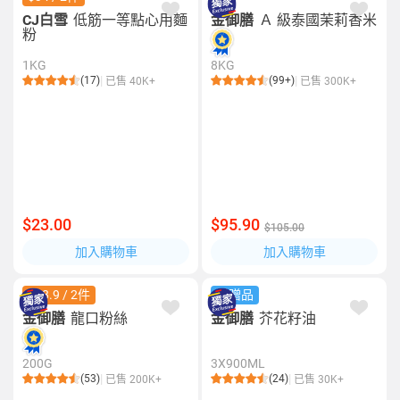
CJ白雪
低筋一等點心用麵
金御膳
Ａ 級泰國茉莉香米
粉
1KG
8KG
(17)
(99+)
已售 40K+
已售 300K+
$23.00
$95.90
$105.00
加入購物車
加入購物車
$18.9 / 2件
送贈品
金御膳
龍口粉絲
金御膳
芥花籽油
200G
3X900ML
(53)
(24)
已售 200K+
已售 30K+