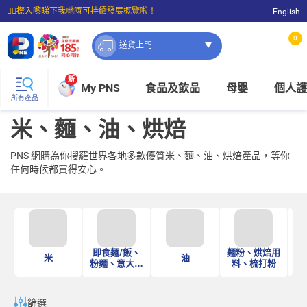
☝🏼㩒入嚟睇下我哋嘅可持續發展概覽啦！
English
⭐購物滿$399即享免費送貨；滿$100即可免費店取。
0
送貨上門
新
My PNS
食品及飲品
母嬰
個人護
所有產品
米、麵、油、烘焙
PNS 網購為你搜羅世界各地多款優質米、麵、油、烘焙產品，等你
任何時候都買得安心。
即食麵/飯、
麵粉、烘焙用
米
油
粉麵、意大利
料、梳打粉
粉
篩選