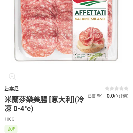
告本尼
0.0
已售 5K+
(0 評價)
米蘭莎樂美腸 [意大利](冷
凍 0-4°c)
100G
有貨