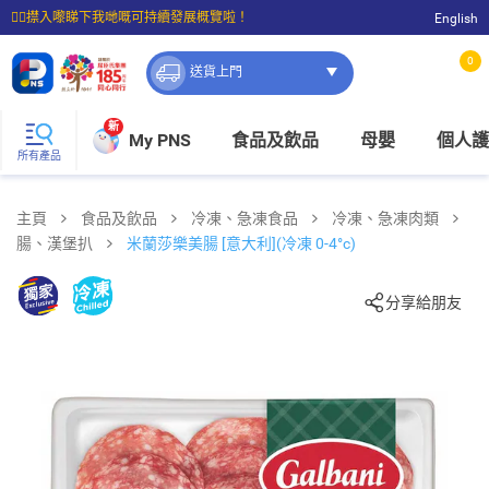
☝🏼㩒入嚟睇下我哋嘅可持續發展概覽啦！
English
⭐購物滿$399即享免費送貨；滿$100即可免費店取。
0
送貨上門
新
My PNS
食品及飲品
母嬰
個人護
所有產品
主頁
食品及飲品
冷凍、急凍食品
冷凍、急凍肉類
腸、漢堡扒
米蘭莎樂美腸 [意大利](冷凍 0-4°c)
分享給朋友