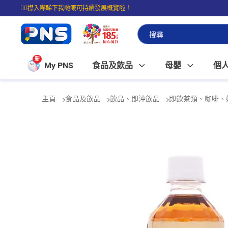
☝🏼㩒入嚟睇下我哋嘅可持續發展概覽啦！
⭐購物滿$399即享免費送貨；滿$100即可免費店取。
新
My PNS
食品及飲品
母嬰
個
主頁
食品及飲品
飲品、即沖飲品
即飲茶類、咖啡、