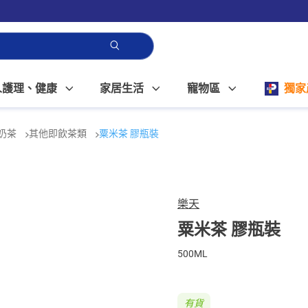
人護理、健康
家居生活
寵物區
獨家
奶茶
其他即飲茶類
粟米茶 膠瓶裝
樂天
粟米茶 膠瓶裝
500ML
有貨