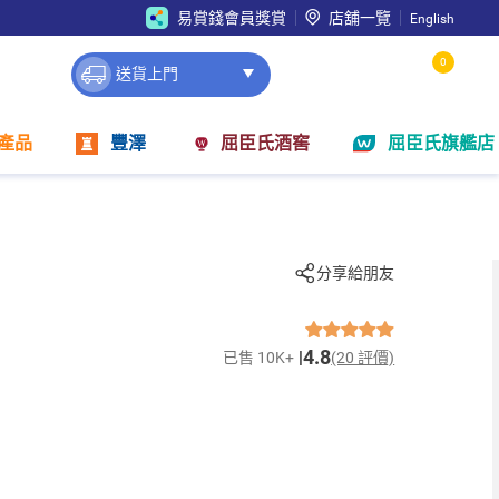
易賞錢會員獎賞
店舖一覽
English
0
送貨上門
產品
豐澤
屈臣氏酒窖
屈臣氏旗艦店
分享給朋友
4.8
已售 10K+
(20 評價)