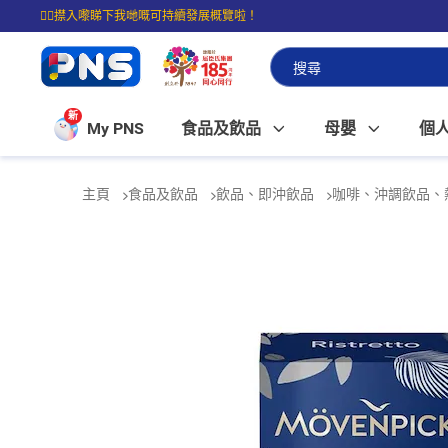
☝🏼㩒入嚟睇下我哋嘅可持續發展概覽啦！
⭐購物滿$399即享免費送貨；滿$100即可免費店取。
新
My PNS
食品及飲品
母嬰
個
主頁
食品及飲品
飲品、即沖飲品
咖啡、沖調飲品、