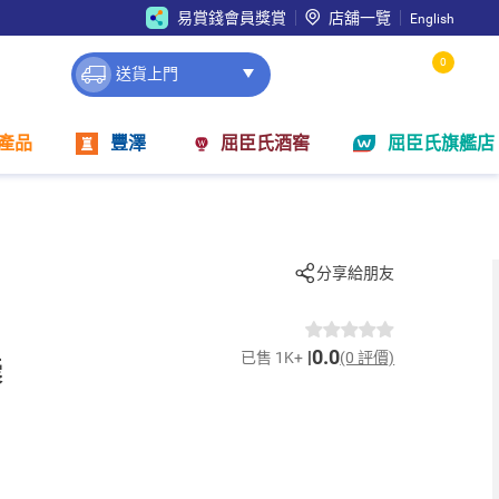
易賞錢會員獎賞
店舖一覽
English
0
送貨上門
產品
豐澤
屈臣氏酒窖
屈臣氏旗艦店
分享給朋友
0.0
已售 1K+
(0 評價)
囊