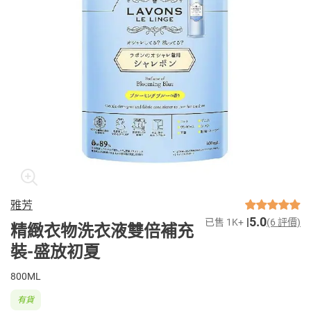
雅芳
5.0
已售 1K+
(6 評價)
精緻衣物洗衣液雙倍補充
裝-盛放初夏
800ML
有貨