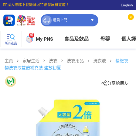
☝🏼㩒入嚟睇下我哋嘅可持續發展概覽啦！
English
⭐購物滿$399即享免費送貨；滿$100即可免費店取。
0
送貨上門
新
My PNS
食品及飲品
母嬰
個人護
所有產品
主頁
家居生活
洗衣
洗衣用品
洗衣液
精緻衣
物洗衣液雙倍補充裝-盛放初夏
分享給朋友