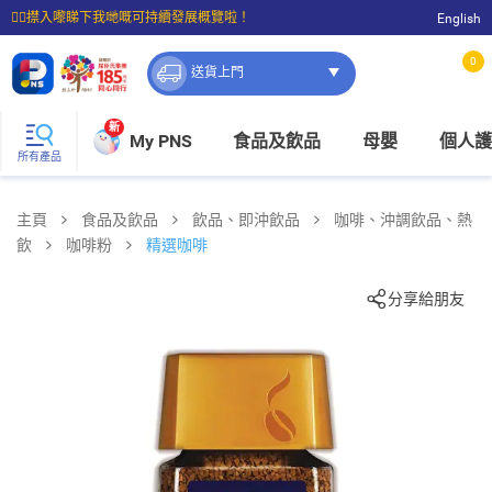
☝🏼㩒入嚟睇下我哋嘅可持續發展概覽啦！
English
⭐購物滿$399即享免費送貨；滿$100即可免費店取。
0
送貨上門
新
My PNS
食品及飲品
母嬰
個人護
所有產品
主頁
食品及飲品
飲品、即沖飲品
咖啡、沖調飲品、熱
飲
咖啡粉
精選咖啡
分享給朋友