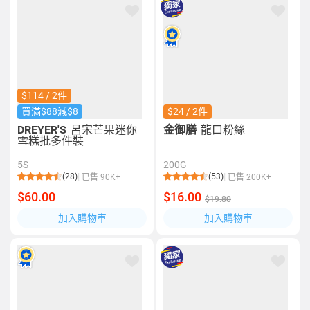
$114 / 2件
買滿$88減$8
$24 / 2件
DREYER'S
呂宋芒果迷你
金御膳
龍口粉絲
雪糕批多件裝
5S
200G
(28)
(53)
已售 90K+
已售 200K+
$60.00
$16.00
$19.80
加入購物車
加入購物車