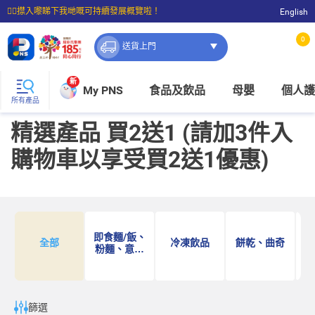
☝🏼㩒入嚟睇下我哋嘅可持續發展概覽啦！
English
⭐購物滿$399即享免費送貨；滿$100即可免費店取。
0
送貨上門
新
My PNS
食品及飲品
母嬰
個人護
所有產品
精選產品 買2送1 (請加3件入
購物車以享受買2送1優惠)
即食麵/飯、
全部
冷凍飲品
餅乾、曲奇
粉麵、意大
利粉
篩選