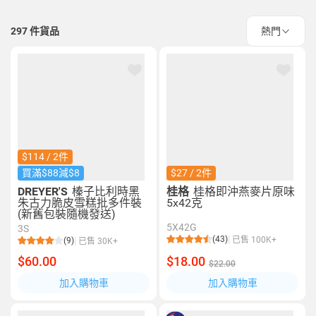
297
件貨品
熱門
$114 / 2件
買滿$88減$8
$27 / 2件
DREYER'S
榛子比利時黑
桂格
桂格即沖燕麥片原味
朱古力脆皮雪糕批多件裝
5x42克
(新舊包裝隨機發送)
5X42G
3S
(43)
已售 100K+
(9)
已售 30K+
$60.00
$18.00
$22.00
加入購物車
加入購物車