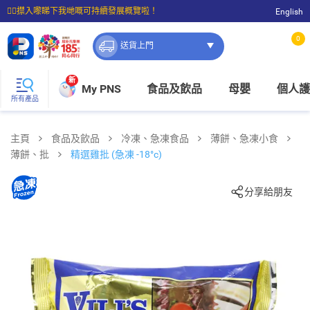
☝🏼㩒入嚟睇下我哋嘅可持續發展概覽啦！
English
⭐購物滿$399即享免費送貨；滿$100即可免費店取。
0
送貨上門
新
My PNS
食品及飲品
母嬰
個人護
所有產品
主頁
食品及飲品
冷凍、急凍食品
薄餅、急凍小食
薄餅、批
精選雞批 (急凍 -18°c)
分享給朋友