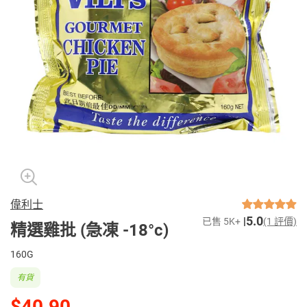
偉利士
5.0
已售 5K+
(1 評價)
精選雞批 (急凍 -18°c)
160G
有貨
$40.90