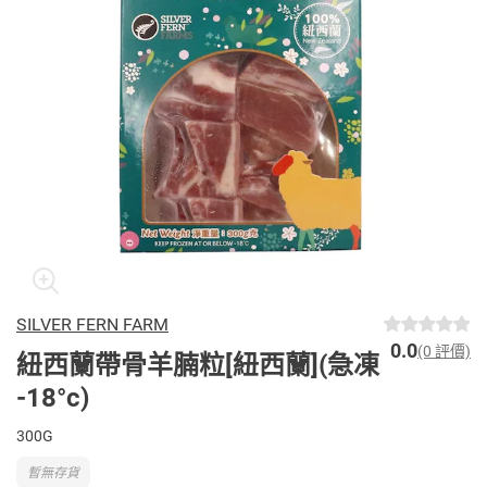
SILVER FERN FARM
0.0
(0 評價)
紐西蘭帶骨羊腩粒[紐西蘭](急凍
-18°c)
300G
暫無存貨