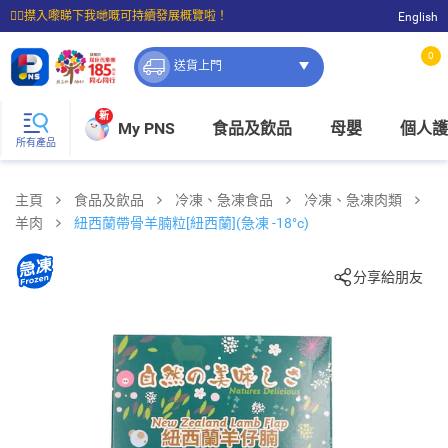
☝🏼㩒入嚟睇下我哋嘅可持續發展概覽啦！
English
⭐購物滿$399即享免費送貨；滿$100即可免費店取。
0
送貨上門
新
My PNS
食品及飲品
母嬰
個人護
所有產品
主頁
食品及飲品
冷凍、急凍食品
冷凍、急凍肉類
羊肉
紐西蘭帶骨羊腩粒[紐西蘭](急凍 -18°c)
分享給朋友