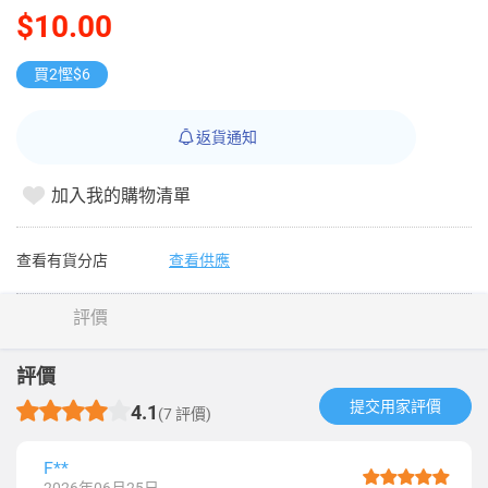
$10.00
買2慳$6
返貨通知
加入我的購物清單
查看有貨分店
查看供應
評價
評價
提交用家評價​
4.1
(7 評價)
F**