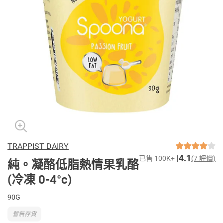
TRAPPIST DAIRY
4.1
已售 100K+
(7 評價)
純。凝酪低脂熱情果乳酪
(冷凍 0-4°c)
90G
暫無存貨