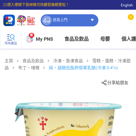
☝🏼㩒入嚟睇下我哋嘅可持續發展概覽啦！
English
⭐購物滿$399即享免費送貨；滿$100即可免費店取。
0
送貨上門
新
My PNS
食品及飲品
母嬰
個人護
所有產品
主頁
食品及飲品
冷凍、急凍食品
雪糕、蛋糕、冷凍甜
品
布丁、啫喱
純。凝酪低脂熱情果乳酪(冷凍 0-4°c)
分享給朋友