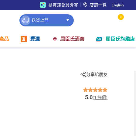
易賞錢會員獎賞
店舖一覽
English
0
送貨上門
產品
豐澤
屈臣氏酒窖
屈臣氏旗艦店
分享給朋友
5.0
(1 評價)