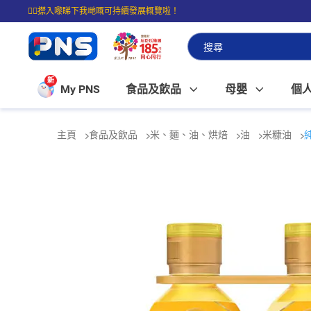
☝🏼㩒入嚟睇下我哋嘅可持續發展概覽啦！
⭐購物滿$399即享免費送貨；滿$100即可免費店取。
新
My PNS
食品及飲品
母嬰
個
主頁
食品及飲品
米、麵、油、烘焙
油
米糠油