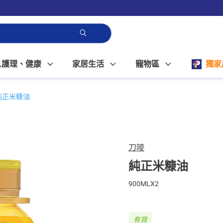
人護理、健康
家居生活
寵物區
獨家
純正米糠油
刀嘜
純正米糠油
900MLX2
有貨