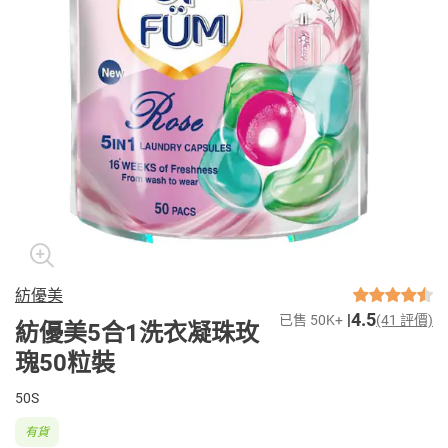
紡優美
4.5
已售 50K+
(41 評價)
紡優美5合1洗衣凝珠玫
瑰50粒裝
50S
有貨