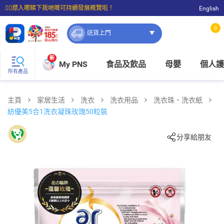
☝🏼㩒入嚟睇下我哋嘅可持續發展概覽啦！
English
⭐購物滿$399即享免費送貨；滿$100即可免費店取。
0
送貨上門
新
My PNS
食品及飲品
母嬰
個人護
所有產品
主頁
家居生活
洗衣
洗衣用品
洗衣珠、洗衣紙
紡優美5合1洗衣凝珠玫瑰50粒裝
分享給朋友