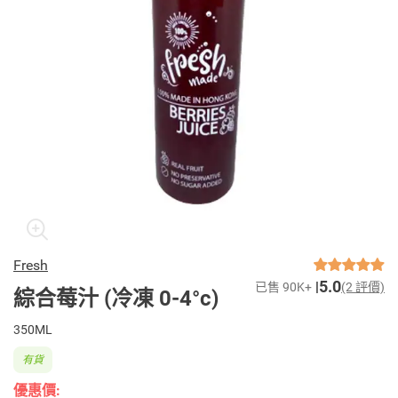
Fresh
5.0
已售 90K+
(2 評價)
綜合莓汁 (冷凍 0-4°c)
350ML
有貨
優惠價: