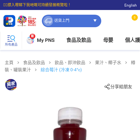
☝🏼㩒入嚟睇下我哋嘅可持續發展概覽啦！
English
⭐購物滿$399即享免費送貨；滿$100即可免費店取。
0
送貨上門
新
My PNS
食品及飲品
母嬰
個人護
所有產品
主頁
食品及飲品
飲品、即沖飲品
果汁、椰子水
樽
裝、罐裝果汁
綜合莓汁 (冷凍 0-4°c)
分享給朋友