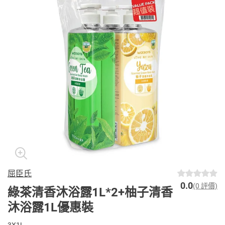
屈臣氏
0.0
(0 評價)
綠茶清香沐浴露1L*2+柚子清香
沐浴露1L優惠裝