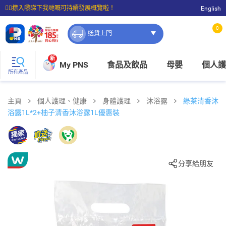
☝🏼㩒入嚟睇下我哋嘅可持續發展概覽啦！
English
⭐購物滿$399即享免費送貨；滿$100即可免費店取。
0
送貨上門
新
My PNS
食品及飲品
母嬰
個人護
所有產品
主頁
個人護理、健康
身體護理
沐浴露
綠茶清香沐
浴露1L*2+柚子清香沐浴露1L優惠裝
分享給朋友