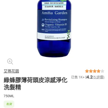
艾瑪花園
4.2
已售 1K+
(5 評價)
綠蜂膠薄荷頭皮涼感淨化
洗髮精
750ML
有貨