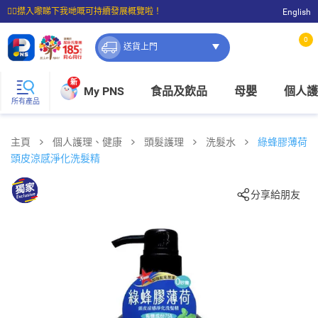
☝🏼㩒入嚟睇下我哋嘅可持續發展概覽啦！
English
⭐購物滿$399即享免費送貨；滿$100即可免費店取。
0
送貨上門
新
My PNS
食品及飲品
母嬰
個人護
所有產品
主頁
個人護理、健康
頭髮護理
洗髮水
綠蜂膠薄荷
頭皮涼感淨化洗髮精
分享給朋友