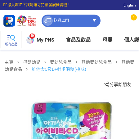
☝🏼㩒入嚟睇下我哋嘅可持續發展概覽啦！
English
⭐購物滿$399即享免費送貨；滿$100即可免費店取。
0
送貨上門
新
My PNS
食品及飲品
母嬰
個人護
所有產品
主頁
母嬰幼兒
嬰幼兒食品
其他嬰幼兒食品
其他嬰
幼兒食品
維他命C及D+鋅咀嚼糖(桃味)
分享給朋友