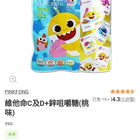
PINKFONG
4.3
已售 1K+
(3 評價)
維他命C及D+鋅咀嚼糖(桃
味)
39G
有貨