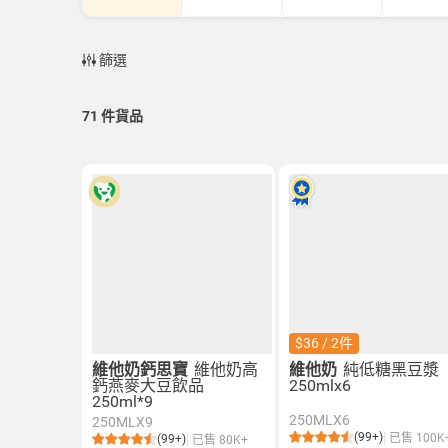
篩選
71
件貨品
$36 / 2件
維他奶鈣思寶
維他奶高
維他奶
純低糖黑豆漿
鈣燕麥大豆飲品
250mlx6
250ml*9
250MLX6
250MLX9
(99+)
已售 100K
(99+)
已售 80K+