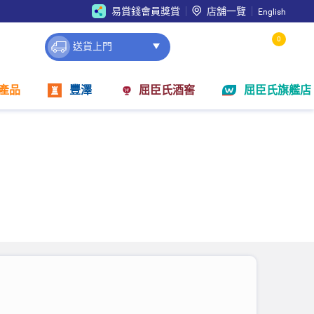
易賞錢會員獎賞
店舖一覽
English
0
送貨上門
產品
豐澤
屈臣氏酒窖
屈臣氏旗艦店