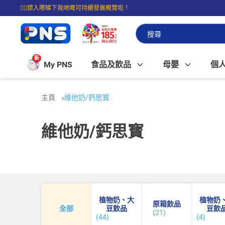
☝🏼㩒入嚟睇下我哋嘅可持續發展概覽啦！
⭐購物滿$399即享免費送貨；滿$100即可免費店取。
新
My PNS
食品及飲品
母嬰
個
主頁
維他奶/鈣思寳
維他奶/鈣思寳
植物奶、大
植物奶
原箱飲品
全部
豆飲品
豆飲
(21)
(44)
(4)