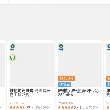
$36 / 2件
$
送贈品
維他奶鈣思寶
鈣思寶植
維他奶
維他奶原味豆奶
物固醇豆奶
250ml*6
250MLX9
250MLX6
2
(99+)
(99+)
+
已售 100K+
已售 700K+