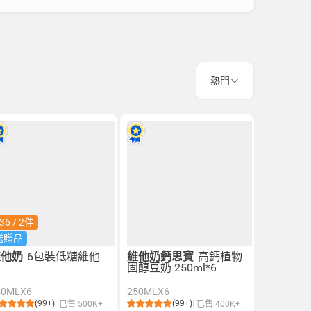
熱門
36 / 2件
送贈品
維他奶
6包裝低糖維他
維他奶鈣思寶
高鈣植物
奶
固醇豆奶 250ml*6
50MLX6
250MLX6
(99+)
(99+)
已售 500K+
已售 400K+