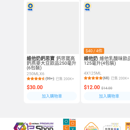
$40 / 4件
維他奶鈣思寶
鈣思寶高
維他奶
維他乳酸味飲
鈣燕麥大豆飲品250毫升
125毫升(4包裝)
(6包裝)
4X125ML
250MLX6
(68)
已售 200K+
(99+)
已售 200K+
$30.00
$12.00
$14.00
加入購物車
加入購物車