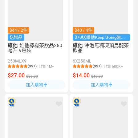
$44 / 2件
$40 / 4件
送贈品
$70送維他Keep Going無線耳機​
維他
維他檸檬茶飲品250
維他
冷泡無糖凍頂烏龍茶
毫升 9包裝
飲品
250MLX9
6X250ML
(99+)
(99+)
已售 1M+
已售 600K+
$27.00
$14.00
$36.00
$19.90
加入購物車
加入購物車