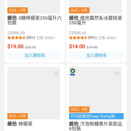
$34 / 2件
$40 / 4件
維他
0糖檸檬茶250毫升六
維他
維他菓然系冰震桃茶
包裝
250毫升
250MLX6
250MLx6
(99+)
(99+)
已售 500K+
已售 400K+
$19.00
$14.00
$30.00
$19.90
加入購物車
加入購物車
$40 / 4件
$30 / 4件
$70送維他Keep Going無線耳機​
維他
檸檬茶
維他
冷泡無糖香片茶飲品
6包裝