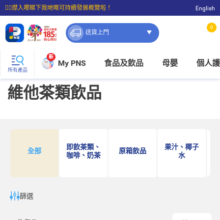
☝🏼㩒入嚟睇下我哋嘅可持續發展概覽啦！
English
⭐購物滿$399即享免費送貨；滿$100即可免費店取。
0
送貨上門
新
My PNS
食品及飲品
母嬰
個人護
所有產品
維他茶類飲品
即飲茶類、
果汁、椰子
全部
原箱飲品
咖啡、奶茶
水
篩選