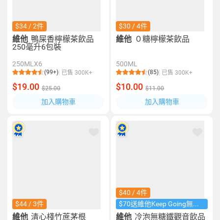
$34 / 2件
$30 / 4件
維他
鴨屎香檸檬茶飲品
維他
０糖檸檬茶飲品
250毫升6包裝
250MLX6
500ML
(99+)
(85)
已售 300K+
已售 300K+
$19.00
$10.00
$25.00
$11.00
加入購物車
加入購物車
$40 / 4件
$44 / 3件
$70送維他Keep Going無線耳機​
維他
清心棧竹蔗茅根
維他
冷泡無糖鐵觀音飲品