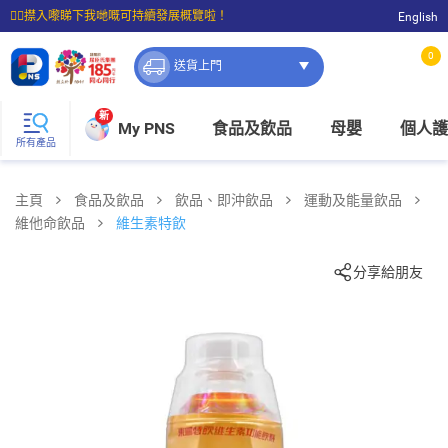
☝🏼㩒入嚟睇下我哋嘅可持續發展概覽啦！
English
⭐購物滿$399即享免費送貨；滿$100即可免費店取。
0
送貨上門
新
My PNS
食品及飲品
母嬰
個人護
所有產品
主頁
食品及飲品
飲品、即沖飲品
運動及能量飲品
維他命飲品
維生素特飲
分享給朋友