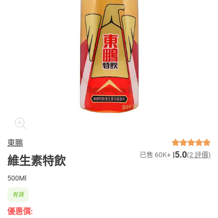
東鵬
5.0
已售 60K+
(2 評價)
維生素特飲
500Ml
有貨
優惠價: