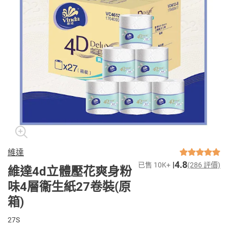
維達
4.8
已售 10K+
(286 評價)
維達4d立體壓花爽身粉
味4層衞生紙27卷裝(原
箱)
27S