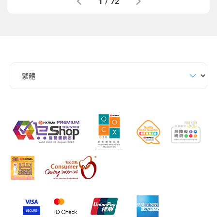
1
/
72