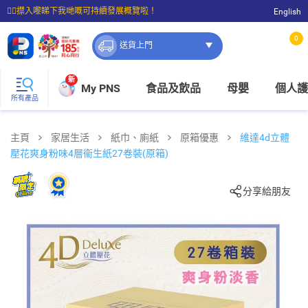
☝🏼㩒入嚟睇下我哋嘅可持續發展概覽啦！
English
⭐購物滿$399即享免費送貨；滿$100即可免費店取。
0
送貨上門
新
My PNS
食品及飲品
母嬰
個人護
所有產品
主頁
家居生活
紙巾、廁紙
原箱優惠
維達4d立體
壓花爽身粉味4層衞生紙27卷裝(原箱)
分享給朋友