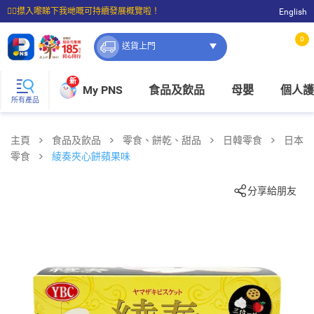
☝🏼㩒入嚟睇下我哋嘅可持續發展概覽啦！
English
⭐購物滿$399即享免費送貨；滿$100即可免費店取。
0
送貨上門
新
My PNS
食品及飲品
母嬰
個人護
所有產品
主頁
食品及飲品
零食、餅乾、甜品
日韓零食
日本
零食
綾奏夾心餅蘋果味
分享給朋友