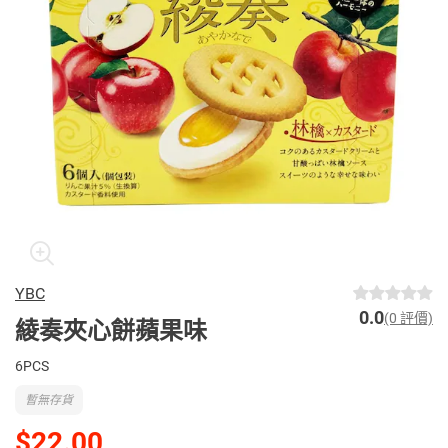
YBC
0.0
(0 評價)
綾奏夾心餅蘋果味
6PCS
暫無存貨
$22.00