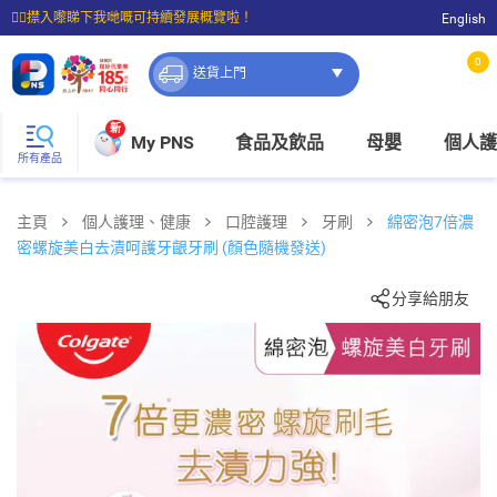
☝🏼㩒入嚟睇下我哋嘅可持續發展概覽啦！
English
⭐購物滿$399即享免費送貨；滿$100即可免費店取。
0
送貨上門
新
My PNS
食品及飲品
母嬰
個人護
所有產品
主頁
個人護理、健康
口腔護理
牙刷
綿密泡7倍濃
密螺旋美白去漬呵護牙齦牙刷 (顏色隨機發送)
分享給朋友