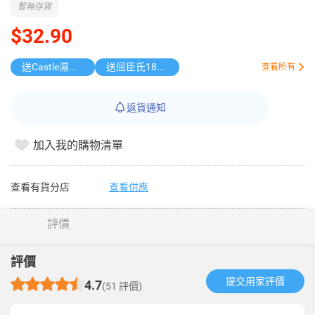
暫無存貨
$32.90
送Castle濕紙巾
送屈臣氏185週年盲盒
查看所有
返貨通知
加入我的購物清單
查看有貨分店
查看供應
評價
評價
提交用家評價​
4.7
(51 評價)