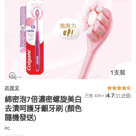
高露潔
4.7
已售 40K+
(51 評價)
綿密泡7倍濃密螺旋美白
去漬呵護牙齦牙刷 (顏色
隨機發送)
PC