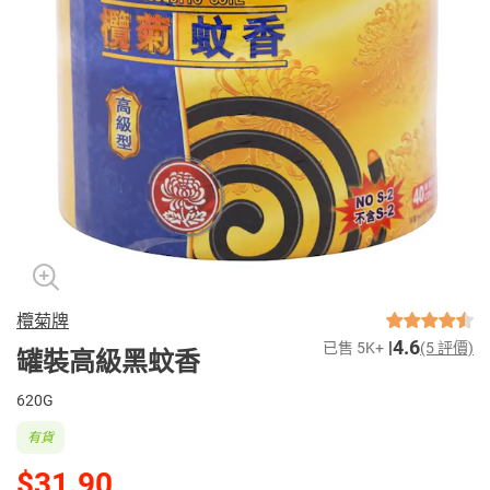
欖菊牌
4.6
已售 5K+
(5 評價)
罐裝高級黑蚊香
620G
有貨
$31.90