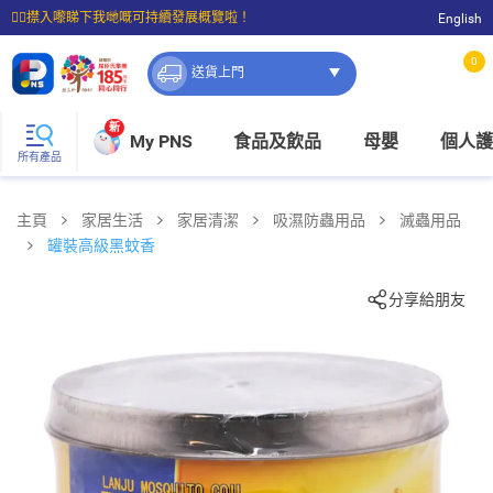
☝🏼㩒入嚟睇下我哋嘅可持續發展概覽啦！
English
⭐購物滿$399即享免費送貨；滿$100即可免費店取。
0
送貨上門
新
My PNS
食品及飲品
母嬰
個人護
所有產品
主頁
家居生活
家居清潔
吸濕防蟲用品
滅蟲用品
罐裝高級黑蚊香
分享給朋友