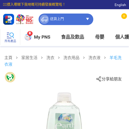
☝🏼㩒入嚟睇下我哋嘅可持續發展概覽啦！
English
⭐購物滿$399即享免費送貨；滿$100即可免費店取。
0
送貨上門
新
My PNS
食品及飲品
母嬰
個人護
所有產品
主頁
家居生活
洗衣
洗衣用品
洗衣液
羊毛洗
衣液
分享給朋友