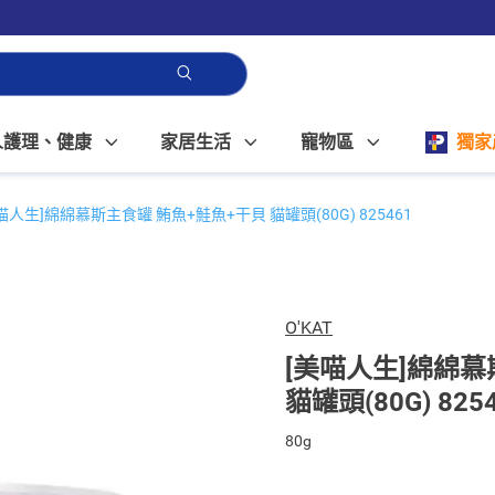
人護理、健康
家居生活
寵物區
獨家
喵人生]綿綿慕斯主食罐 鮪魚+鮭魚+干貝 貓罐頭(80G) 825461
O'KAT
[美喵人生]綿綿慕
貓罐頭(80G) 825
80g