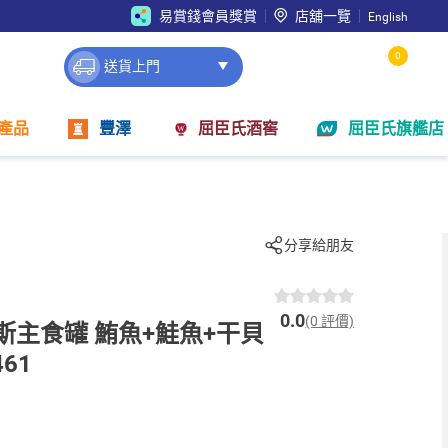
易賞錢會員獎賞
店舖一覽
English
0
送貨上門
產品
豐澤
屈臣氏酒窖
屈臣氏旗艦店
分享給朋友
0.0
(0 評價)
斯主食罐 鮪魚+鮭魚+干貝
461