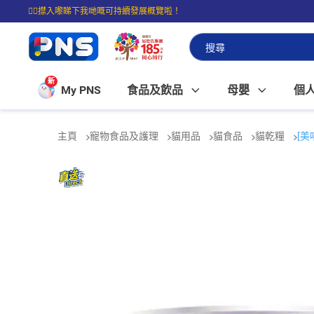
☝🏼㩒入嚟睇下我哋嘅可持續發展概覽啦！
⭐購物滿$399即享免費送貨；滿$100即可免費店取。
新
My PNS
食品及飲品
母嬰
個
主頁
寵物食品及護理
貓用品
貓食品
貓乾糧
[美