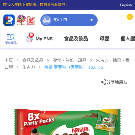
☝🏼㩒入嚟睇下我哋嘅可持續發展概覽啦！
English
⭐購物滿$399即享免費送貨；滿$100即可免費店取。
0
送貨上門
新
My PNS
食品及飲品
母嬰
個人護
所有產品
主頁
食品及飲品
零食、餅乾、甜品
朱古力、糖果、香
口膠
朱古力
美祿 麥芽粒（家庭裝） 10X15G
分享給朋友