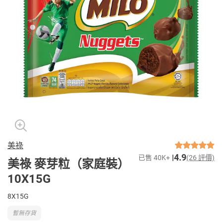
美祿
4.9
已售 40K+
(26 評價)
美祿 麥芽粒（家庭裝）
10X15G
8X15G
暫無存貨