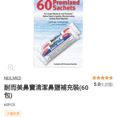
NEILMED
5.0
(9 評價)
耐而美鼻竇清潔鼻鹽補充裝(60
包)
60PCS
少量存貨