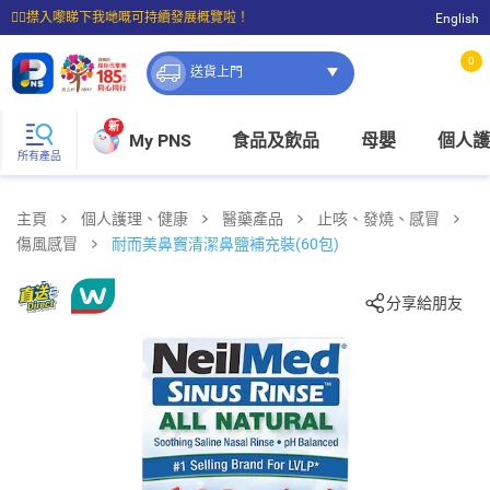
☝🏼㩒入嚟睇下我哋嘅可持續發展概覽啦！
English
⭐購物滿$399即享免費送貨；滿$100即可免費店取。
0
送貨上門
新
My PNS
食品及飲品
母嬰
個人護
所有產品
主頁
個人護理、健康
醫藥產品
止咳、發燒、感冒
傷風感冒
耐而美鼻竇清潔鼻鹽補充裝(60包)
分享給朋友