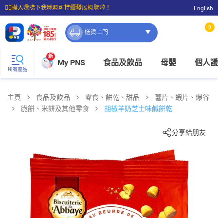
☝🏼㩒入嚟睇下我哋嘅可持續發展概覽啦！
English
⭐購物滿$399即享免費送貨；滿$100即可免費店取。
0
送貨上門
新
My PNS
食品及飲品
母嬰
個人護
所有產品
主頁
食品及飲品
零食、餅乾、甜品
薯片、蝦片、爆谷
脆餅、米餅及其他零食
胡椒羊奶芝士味鹹餅乾
分享給朋友