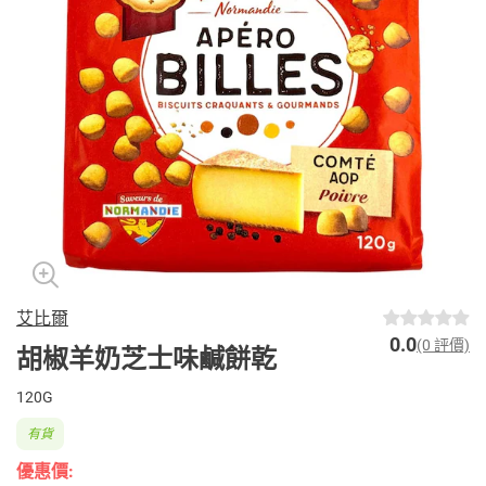
艾比爾
0.0
(0 評價)
胡椒羊奶芝士味鹹餅乾
120G
有貨
優惠價: