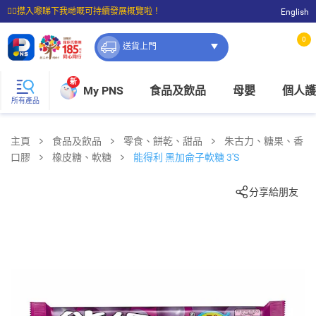
☝🏼㩒入嚟睇下我哋嘅可持續發展概覽啦！
English
⭐購物滿$399即享免費送貨；滿$100即可免費店取。
0
送貨上門
新
My PNS
食品及飲品
母嬰
個人護
所有產品
主頁
食品及飲品
零食、餅乾、甜品
朱古力、糖果、香
口膠
橡皮糖、軟糖
能得利 黑加侖子軟糖 3'S
分享給朋友