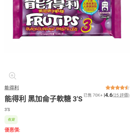
能得利
4.6
已售 70K+
(25 評價)
能得利 黑加侖子軟糖 3'S
3'S
有貨
優惠價: