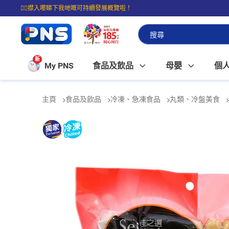
☝🏼㩒入嚟睇下我哋嘅可持續發展概覽啦！
⭐購物滿$399即享免費送貨；滿$100即可免費店取。
新
My PNS
食品及飲品
母嬰
個
主頁
食品及飲品
冷凍、急凍食品
丸類、冷盤美食