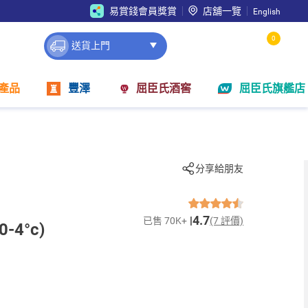
易賞錢會員獎賞
店舖一覽
English
0
送貨上門
產品
豐澤
屈臣氏酒窖
屈臣氏旗艦店
分享給朋友
4.7
已售 70K+
(7 評價)
-4°c)