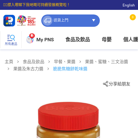
☝🏼㩒入嚟睇下我哋嘅可持續發展概覽啦！
English
⭐購物滿$399即享免費送貨；滿$100即可免費店取。
0
送貨上門
新
My PNS
食品及飲品
母嬰
個人護
所有產品
主頁
食品及飲品
早餐、果醬
果醬、蜜糖、三文治醬
果醬及朱古力醬
脆脆焦糖餅乾味醬
分享給朋友