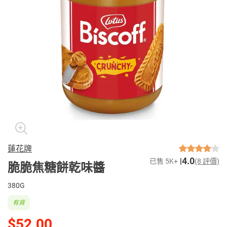
蓮花牌
4.0
已售 5K+
(8 評價)
脆脆焦糖餅乾味醬
380G
有貨
$52.00