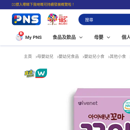
☝🏼㩒入嚟睇下我哋嘅可持續發展概覽啦！
⭐購物滿$399即享免費送貨；滿$100即可免費店取。
新
My PNS
食品及飲品
母嬰
個
主頁
母嬰幼兒
嬰幼兒食品
嬰幼兒小食
其他小食