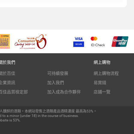
關於我們
網上購物
關於百佳
可持續發展
網上購物流程
企業資訊
加入我們
易賞錢
百佳品質檢定部
加入成為合作夥伴
店鋪一覽
人醺醉的酒類。本網站發售之酒類產品酒精濃度 最高為53%。
 to a minor (under 18) in the course of business.
bsite is 53%.