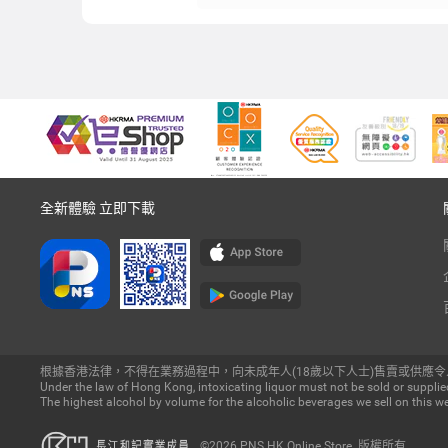
全新體驗 立即下載
根據香港法律，不得在業務過程中，向未成年人(18歲以下人士)售賣或供應令
Under the law of Hong Kong, intoxicating liquor must not be sold or supplied
The highest alcohol by volume for the alcoholic beverages we sell on this we
©2026 PNS.HK Online Store. 版權所有