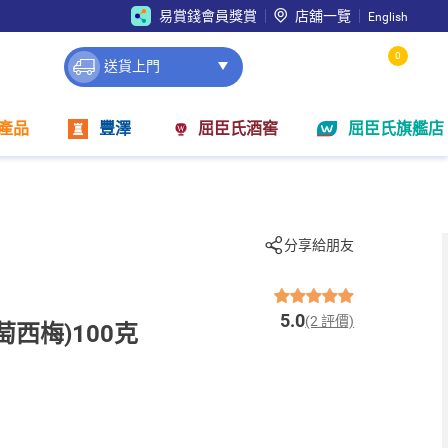
易賞錢會員獎賞
店舖一覽
English
0
送貨上門
產品
豐澤
屈臣氏酒窖
屈臣氏旗艦店
分享給朋友
5.0
(2 評價)
萄西梅)100克