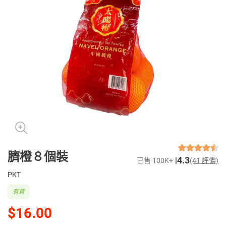
臍橙８個裝
4.3
已售 100K+
(41 評價)
PKT
有貨
$16.00