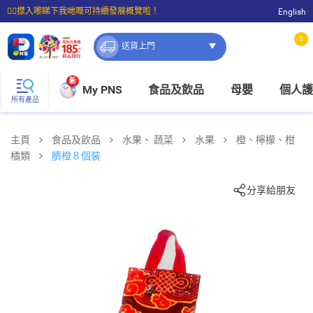
☝🏼㩒入嚟睇下我哋嘅可持續發展概覽啦！
English
⭐購物滿$399即享免費送貨；滿$100即可免費店取。
0
送貨上門
新
My PNS
食品及飲品
母嬰
個人護
所有產品
主頁
食品及飲品
水果、 蔬菜
水果
橙、檸檬、柑
橘類
臍橙８個裝
分享給朋友