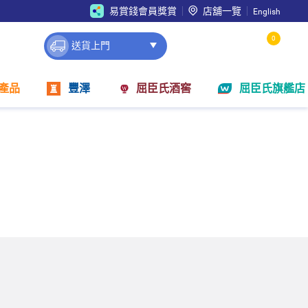
易賞錢會員獎賞
店舖一覽
English
0
送貨上門
產品
豐澤
屈臣氏酒窖
屈臣氏旗艦店