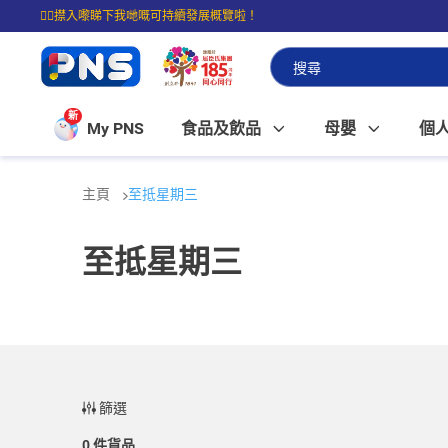
☝🏼㩒入嚟睇下我哋嘅可持續發展概覽啦！
⭐購物滿$399即享免費送貨；滿$100即可免費店取。
新
My PNS
食品及飲品
母嬰
個
主頁
至抵星期三
至抵星期三
篩選
0
件貨品