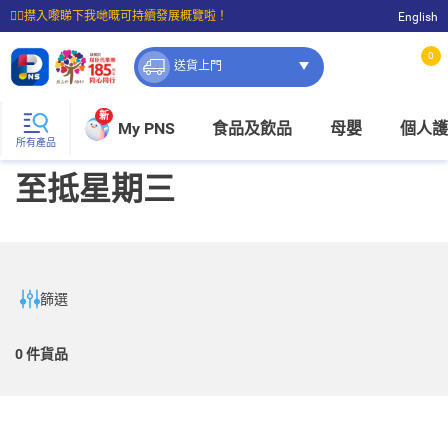
☝🏼㩒入嚟睇下我哋嘅可持續發展概覽啦！
English
⭐購物滿$399即享免費送貨；滿$100即可免費店取。
0
送貨上門
新
My PNS
食品及飲品
母嬰
個人護
所有產品
至抵星期三
篩選
0
件貨品