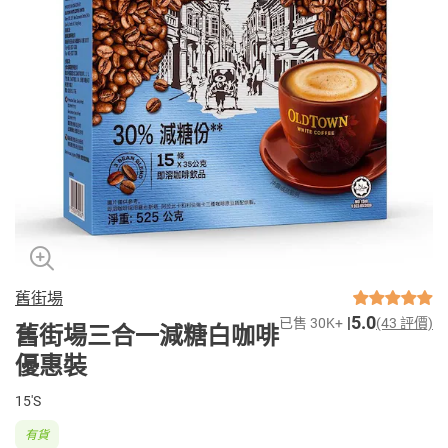
舊街場
5.0
已售 30K+
(43 評價)
舊街場三合一減糖白咖啡
優惠裝
15'S
有貨