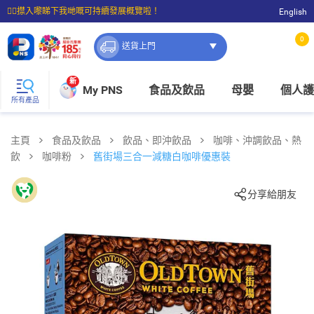
☝🏼㩒入嚟睇下我哋嘅可持續發展概覽啦！
English
⭐購物滿$399即享免費送貨；滿$100即可免費店取。
0
送貨上門
新
My PNS
食品及飲品
母嬰
個人護
所有產品
主頁
食品及飲品
飲品、即沖飲品
咖啡、沖調飲品、熱
飲
咖啡粉
舊街場三合一減糖白咖啡優惠裝
分享給朋友