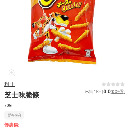
利 士
0.0
已售 1K+
(0 評價)
芝士味脆條
70G
暫無存貨
優惠價: