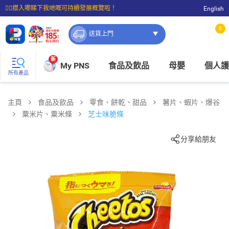
☝🏼㩒入嚟睇下我哋嘅可持續發展概覽啦！
English
⭐購物滿$399即享免費送貨；滿$100即可免費店取。
0
送貨上門
新
My PNS
食品及飲品
母嬰
個人護
所有產品
主頁
食品及飲品
零食、餅乾、甜品
薯片、蝦片、爆谷
粟米片、粟米條
芝士味脆條
分享給朋友