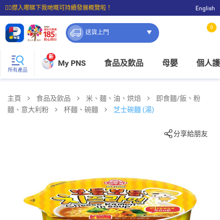
☝🏼㩒入嚟睇下我哋嘅可持續發展概覽啦！
English
⭐購物滿$399即享免費送貨；滿$100即可免費店取。
0
送貨上門
新
My PNS
食品及飲品
母嬰
個人護
所有產品
主頁
食品及飲品
米、麵、油、烘焙
即食麵/飯、粉
麵、意大利粉
杯麵、碗麵
芝士碗麵 (湯)
分享給朋友