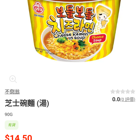
不倒翁
0.0
(0 評價)
芝士碗麵 (湯)
90G
有貨
$14.50