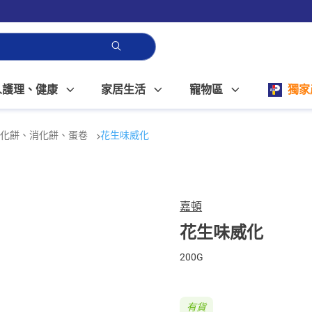
人護理、健康
家居生活
寵物區
獨家
威化餅、消化餅、蛋卷
花生味威化
嘉頓
花生味威化
200G
有貨