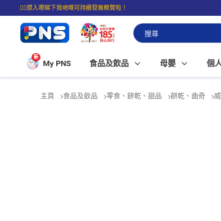
☝🏼㩒入嚟睇下我哋嘅可持續發展概覽啦！
⭐購物滿$399即享免費送貨；滿$100即可免費店取。
新
My PNS
食品及飲品
母嬰
個
主頁
食品及飲品
零食、餅乾、甜品
餅乾、曲奇