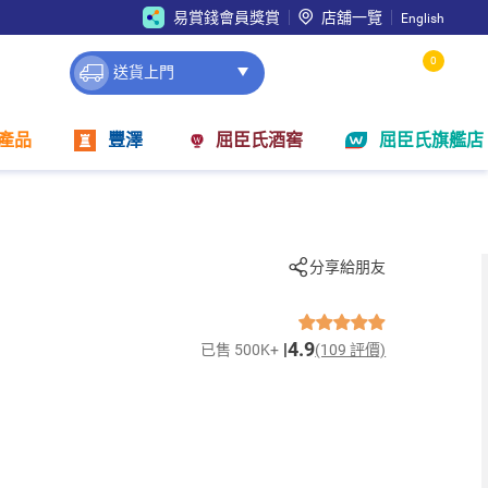
易賞錢會員獎賞
店舖一覽
English
0
送貨上門
產品
豐澤
屈臣氏酒窖
屈臣氏旗艦店
分享給朋友
4.9
已售 500K+
(109 評價)