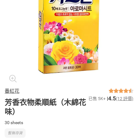
番紅花
4.5
已售 5K+
(12 評價)
芳香衣物柔順紙（木綿花
味）
30 sheets
暫無存貨