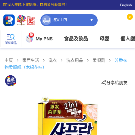
☝🏼㩒入嚟睇下我哋嘅可持續發展概覽啦！
English
⭐購物滿$399即享免費送貨；滿$100即可免費店取。
0
送貨上門
新
My PNS
食品及飲品
母嬰
個人護
所有產品
主頁
家居生活
洗衣
洗衣用品
柔順劑
芳香衣
物柔順紙（木綿花味）
分享給朋友