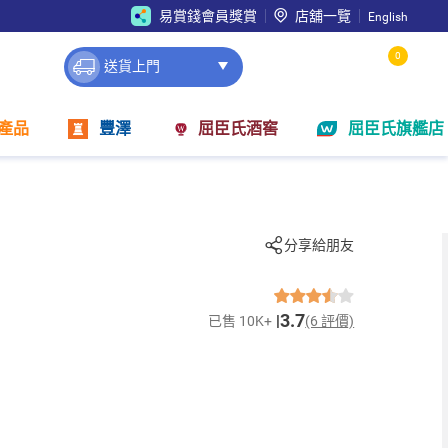
易賞錢會員獎賞
店舖一覽
English
0
送貨上門
產品
豐澤
屈臣氏酒窖
屈臣氏旗艦店
分享給朋友
3.7
已售 10K+
(6 評價)