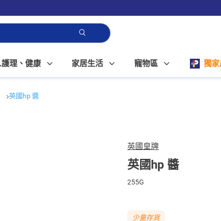
人護理、健康
家居生活
寵物區
獨家
料
英國hp 醬
英國皇牌
英國hp 醬
255G
少量存貨