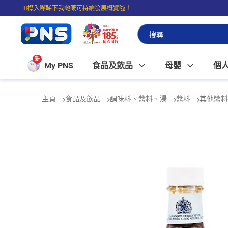
☝🏼㩒入嚟睇下我哋嘅可持續發展概覽啦！
⭐購物滿$399即享免費送貨；滿$100即可免費店取。
新
My PNS
食品及飲品
母嬰
個
主頁
食品及飲品
調味料、醬料、湯
醬料
其他醬