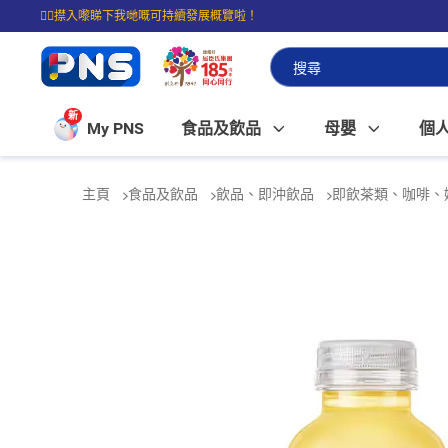
☝🏼㩒入嚟睇下我哋嘅可持續發展概覽啦！
⭐購物滿$399即享免費送貨；滿$100即可免費店取。
新
My PNS
食品及飲品
母嬰
個
主頁
食品及飲品
飲品、即沖飲品
即飲茶類、咖啡、