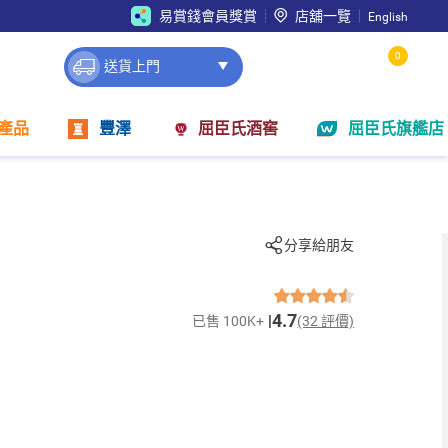
易賞錢會員獎賞
店舖一覽
English
0
送貨上門
產品
豐澤
屈臣氏酒窖
屈臣氏旗艦店
分享給朋友
4.7
已售 100K+
(32 評價)