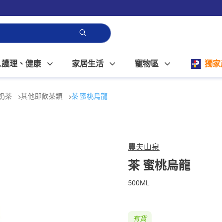
人護理、健康
家居生活
寵物區
獨家
奶茶
其他即飲茶類
茶 蜜桃烏龍
農夫山泉
茶 蜜桃烏龍
500ML
有貨