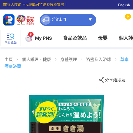
☝🏼㩒入嚟睇下我哋嘅可持續發展概覽啦！
English
⭐購物滿$399即享免費送貨；滿$100即可免費店取。
0
送貨上門
新
My PNS
食品及飲品
母嬰
個人護
所有產品
主頁
個人護理、健康
身體護理
浴鹽及入浴球
草本
療癒浴鹽
分享給朋友