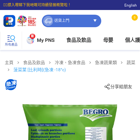
☝🏼㩒入嚟睇下我哋嘅可持續發展概覽啦！
English
⭐購物滿$399即享免費送貨；滿$100即可免費店取。
0
送貨上門
新
My PNS
食品及飲品
母嬰
個人護
所有產品
主頁
食品及飲品
冷凍、急凍食品
急凍蔬果類
蔬菜
菠菜葉 [比利時](急凍 -18°c)
分享給朋友