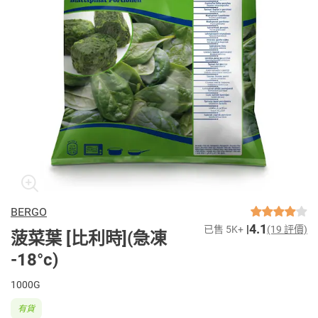
BERGO
4.1
已售 5K+
(19 評價)
菠菜葉 [比利時](急凍
-18°c)
1000G
有貨