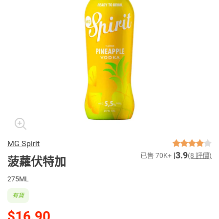
MG Spirit
3.9
已售 70K+
(8 評價)
菠蘿伏特加
275ML
有貨
$16.90