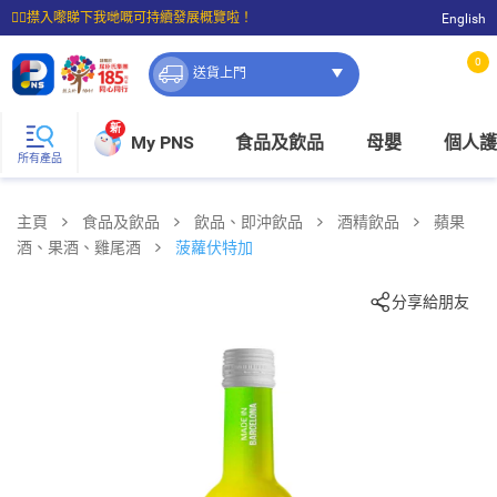
☝🏼㩒入嚟睇下我哋嘅可持續發展概覽啦！
English
⭐購物滿$399即享免費送貨；滿$100即可免費店取。
0
送貨上門
新
My PNS
食品及飲品
母嬰
個人護
所有產品
主頁
食品及飲品
飲品、即沖飲品
酒精飲品
蘋果
酒、果酒、雞尾酒
菠蘿伏特加
分享給朋友