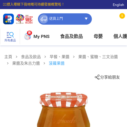
☝🏼㩒入嚟睇下我哋嘅可持續發展概覽啦！
English
⭐購物滿$399即享免費送貨；滿$100即可免費店取。
0
送貨上門
新
My PNS
食品及飲品
母嬰
個人護
所有產品
主頁
食品及飲品
早餐、果醬
果醬、蜜糖、三文治醬
果醬及朱古力醬
菠蘿果醬
分享給朋友