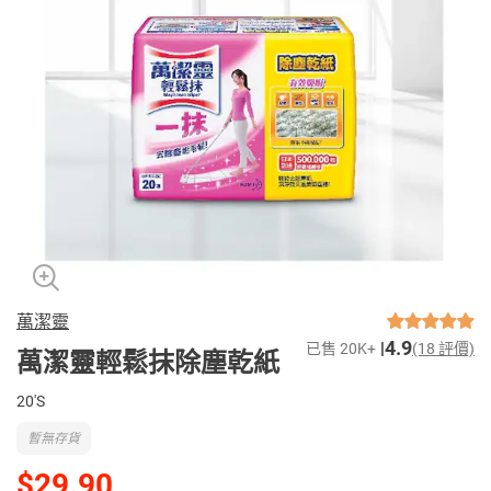
萬潔靈
4.9
已售 20K+
(18 評價)
萬潔靈輕鬆抹除塵乾紙
20'S
暫無存貨
$29.90