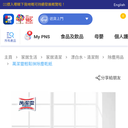
☝🏼㩒入嚟睇下我哋嘅可持續發展概覽啦！
English
⭐購物滿$399即享免費送貨；滿$100即可免費店取。
0
送貨上門
新
My PNS
食品及飲品
母嬰
個人護
所有產品
主頁
家居生活
家居清潔
漂白水、清潔劑
除塵用品
萬潔靈輕鬆抹除塵乾紙
分享給朋友