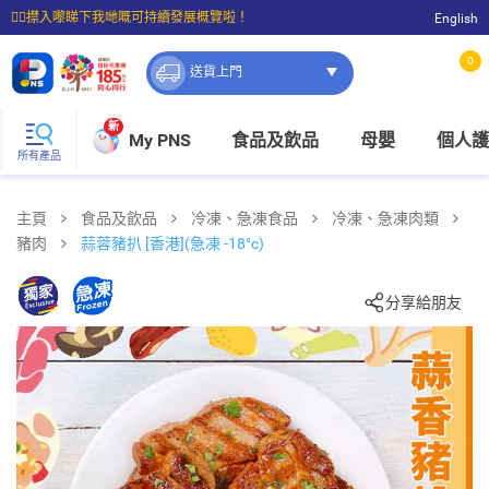
☝🏼㩒入嚟睇下我哋嘅可持續發展概覽啦！
English
⭐購物滿$399即享免費送貨；滿$100即可免費店取。
0
送貨上門
新
My PNS
食品及飲品
母嬰
個人護
所有產品
主頁
食品及飲品
冷凍、急凍食品
冷凍、急凍肉類
豬肉
蒜蓉豬扒 [香港](急凍 -18°c)
分享給朋友