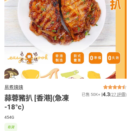
易煮姨姨
4.3
已售 50K+
(27 評價)
蒜蓉豬扒 [香港](急凍
-18°c)
454G
有貨